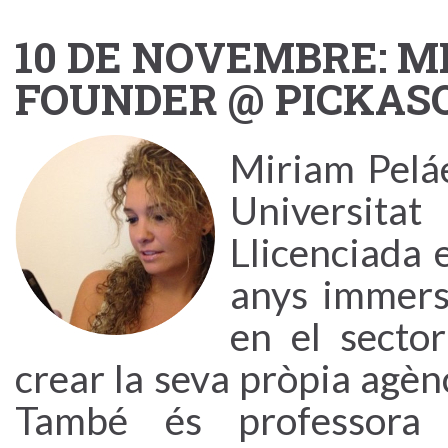
10 DE NOVEMBRE: M
FOUNDER @ PICKAS
Miriam Peláe
Universit
Llicenciada
anys immersa
en el sector
crear la seva pròpia agè
També és professora