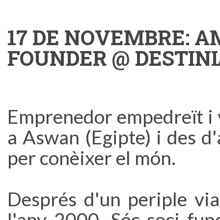
17 DE NOVEMBRE: A
FOUNDER @ DESTINI
Emprenedor empedreït i v
a Aswan (Egipte) i des d'
per conèixer el món.
Després d'un periple via
l'any 2000. Sóc soci fu