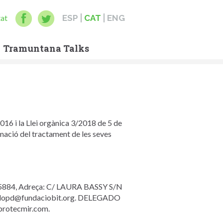
tat
ESP
CAT
ENG
Tramuntana Talks
6 i la Llei orgànica 3/2018 de 5 de
rmació del tractament de les seves
884, Adreça: C/ LAURA BASSY S/N
 lopd@fundaciobit.org. DELEGADO
rotecmir.com.