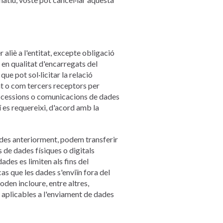
aliè a l'entitat, excepte obligació
 en qualitat d'encarregats del
ue pot sol·licitar la relació
t o com tercers receptors per
ar cessions o comunicacions de dades
 es requereixi, d'acord amb la
ades anteriorment, podem transferir
de dades físiques o digitals
ades es limiten als fins del
as que les dades s'enviïn fora del
den incloure, entre altres,
 aplicables a l'enviament de dades