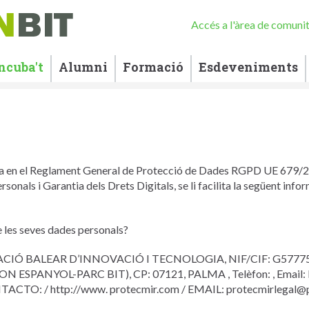
Accés a l'àrea de comuni
ncuba't
Alumni
Formació
Esdeveniments
a en el Reglament General de Protecció de Dades RGPD UE 679/201
nals i Garantia dels Drets Digitals, se li facilita la següent info
 les seves dades personals?
NDACIÓ BALEAR D’INNOVACIÓ I TECNOLOGIA, NIF/CIF: G57775
ESPANYOL-PARC BIT), CP: 07121, PALMA , Telèfon: , Email:
O: / http://www. protecmir.com / EMAIL: protecmirlegal@p