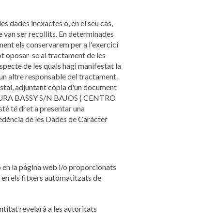
les dades inexactes o, en el seu cas,
ue van ser recollits. En determinades
ament els conservarem per a l'exercici
ot oposar-se al tractament de les
especte de les quals hagi manifestat la
 un altre responsable del tractament.
postal, adjuntant còpia d'un document
LAURA BASSY S/N BAJOS ( CENTRO
 té dret a presentar una
edència de les Dades de Caràcter
 en la pàgina web i/o proporcionats
 en els fitxers automatitzats de
ntitat revelarà a les autoritats