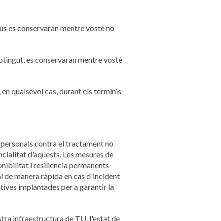
tius es conservaran mentre vostè no
obtingut, es conservaran mentre vostè
 en qualsevol cas, durant els terminis
 personals contra el tractament no
encialitat d'aquests. Les mesures de
nibilitat i resiliència permanents
nal de manera ràpida en cas d'incident
zatives implantades per a garantir la
ra infraestructura de TU, l'estat de