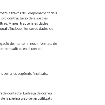
tè a través de l'emplenament dels
ció o contractació dels nostres
ltres. A més, tractem les dades
 qual s'inclouen les seves dades de
bligació de mantenir-nos informats de
 amb nosaltres en el correu
r a les següents finalitats:
ari de contacte. L'adreça de correu
 de la pàgina web seran utilitzats