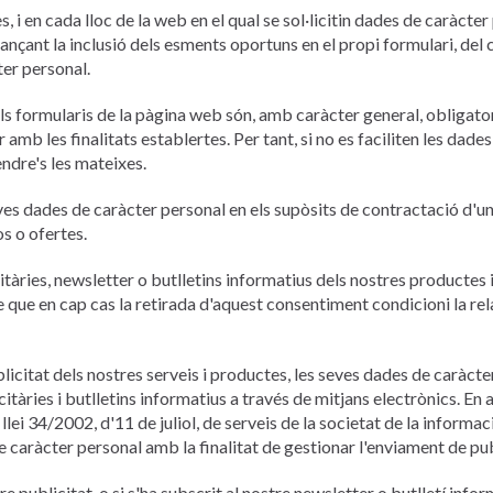
 i en cada lloc de la web en el qual se sol·licitin dades de caràcter 
tjançant la inclusió dels esments oportuns en el propi formulari, del 
ter personal.
els formularis de la pàgina web són, amb caràcter general, obligator
r amb les finalitats establertes. Per tant, si no es faciliten les dades
ndre's les mateixes.
seves dades de caràcter personal en els supòsits de contractació d'un
s o ofertes.
àries, newsletter o butlletins informatius dels nostres productes i 
se que en cap cas la retirada d'aquest consentiment condicioni la r
blicitat dels nostres serveis i productes, les seves dades de caràcte
itàries i butlletins informatius a través de mitjans electrònics. En 
a llei 34/2002, d'11 de juliol, de serveis de la societat de la informa
e caràcter personal amb la finalitat de gestionar l'enviament de pub
e publicitat, o si s'ha subscrit al nostre newsletter o butlletí info