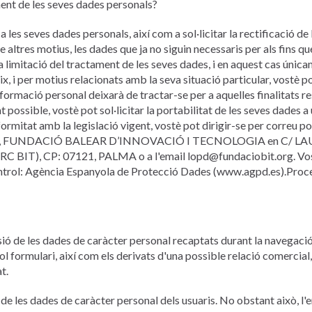
ment de les seves dades personals?
a les seves dades personals, així com a sol·licitar la rectificació de 
re altres motius, les dades que ja no siguin necessaris per als fins q
la limitació del tractament de les seves dades, i en aquest cas únic
x, i per motius relacionats amb la seva situació particular, vostè p
nformació personal deixarà de tractar-se per a aquelles finalitats r
possible, vostè pot sol·licitar la portabilitat de les seves dades a
formitat amb la legislació vigent, vostè pot dirigir-se per correu 
t (DNI), FUNDACIÓ BALEAR D’INNOVACIÓ I TECNOLOGIA en C/ 
), CP: 07121, PALMA o a l'email lopd@fundaciobit.org. Vostè
ntrol: Agència Espanyola de Protecció Dades (www.agpd.es).Proc
ió de les dades de caràcter personal recaptats durant la navegació
 formulari, així com els derivats d'una possible relació comercial,
t.
 de les dades de caràcter personal dels usuaris. No obstant això, l'e