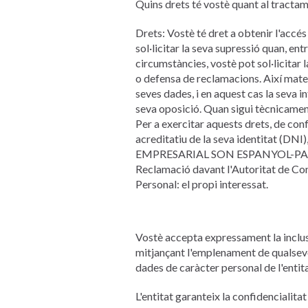
Quins drets té vostè quant al tracta
Drets: Vostè té dret a obtenir l'accés 
sol·licitar la seva supressió quan, ent
circumstàncies, vostè pot sol·licitar 
o defensa de reclamacions. Així matei
seves dades, i en aquest cas la seva i
seva oposició. Quan sigui tècnicament 
Per a exercitar aquests drets, de con
acreditatiu de la seva identita
EMPRESARIAL SON ESPANYOL-PARC BIT
Reclamació davant l'Autoritat de Co
Personal: el propi interessat.
Vostè accepta expressament la inclus
mitjançant l'emplenament de qualsevol
dades de caràcter personal de l'entita
L'entitat garanteix la confidencialitat