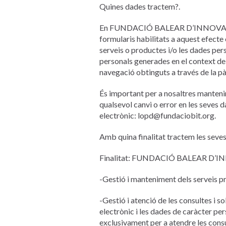
Quines dades tractem?.
En FUNDACIÓ BALEAR D’INNOVACIÓ I 
formularis habilitats a aquest efecte
serveis o productes i/o les dades pe
personals generades en el context de l
navegació obtinguts a través de la p
És important per a nosaltres mantenir
qualsevol canvi o error en les seves 
electrònic: lopd@fundaciobit.org.
Amb quina finalitat tractem les seve
Finalitat: FUNDACIÓ BALEAR D’INNO
-Gestió i manteniment dels serveis p
-Gestió i atenció de les consultes i s
electrònic i les dades de caràcter pe
exclusivament per a atendre les consu