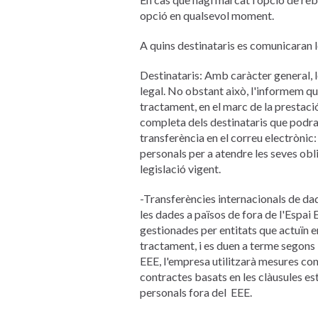
opció en qualsevol moment.
A quins destinataris es comunicaran l
Destinataris: Amb caràcter general, l
legal. No obstant això, l'informem qu
tractament, en el marc de la prestació
completa dels destinataris que podra
transferència en el correu electrònic
personals per a atendre les seves obl
legislació vigent.
-Transferències internacionals de dad
les dades a països de fora de l'Espa
gestionades per entitats que actuïn en
tractament, i es duen a terme segons l
EEE, l'empresa utilitzarà mesures con
contractes basats en les clàusules e
personals fora del
EEE.