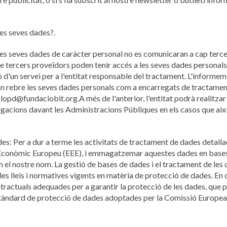
es seves dades?.
es seves dades de caràcter personal no es comunicaran a cap tercer 
e tercers proveïdors poden tenir accés a les seves dades personals
 d'un servei per a l'entitat responsable del tractament. L'informem q
n rebre les seves dades personals com a encarregats de tractamen
: lopd@fundaciobit.org.A més de l'anterior, l'entitat podrà realitz
igacions davant les Administracions Públiques en els casos que així
es: Per a dur a terme les activitats de tractament de dades detall
i Econòmic Europeu (EEE), i emmagatzemar aquestes dades en bases 
 el nostre nom. La gestió de bases de dades i el tractament de les d
es lleis i normatives vigents en matèria de protecció de dades. En c
tractuals adequades per a garantir la protecció de les dades, que po
stàndard de protecció de dades adoptades per la Comissió Europea