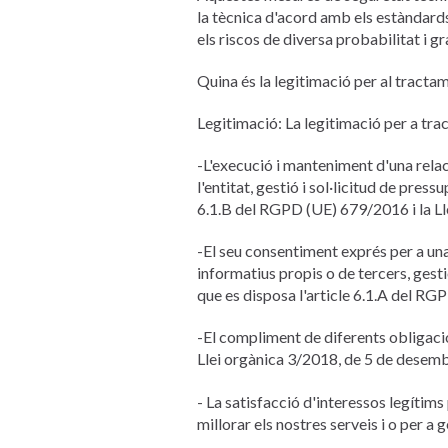
la tècnica d'acord amb els estàndards i
els riscos de diversa probabilitat i 
Quina és la legitimació per al tracta
Legitimació: La legitimació per a tra
-L'execució i manteniment d'una rela
l'entitat, gestió i sol·licitud de pres
6.1.B del RGPD (UE) 679/2016 i la 
-El seu consentiment exprés per a una
informatius propis o de tercers, gest
que es disposa l'article 6.1.A del 
-El compliment de diferents obligacio
Llei orgànica 3/2018, de 5 de des
- La satisfacció d'interessos legítim
millorar els nostres serveis i o per a 