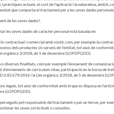
 pràctiques actuals, el cost de l'aplicació i la naturalesa, àmbit, c
gravetat que comporta el tractament per a les seves dades personals
ment de les seves dades?.
ctar les seves dades de caràcter personal està basada en:
ció contractual i comercial amb vostè, com, per exemple la contrac
supostos dels productes i/o serveis de l'entitat, tot això de conformi
Llei orgànica 3/2018, de 5 de desembre (LOPDPGDD).
 o diverses finalitats, com per exemple l'enviament de comunicacio
ió d'enviaments de curriculum vitae, participació en la borsa de tre
RGPD (UE) 679/2016 i la Llei orgànica 3/2018, de 5 de desembre (
ns legals, tot això de conformitat amb el que es disposa en l'artic
embre (LOPDPGDD).
s perseguits pel responsable del tractament o per un tercer, per exe
gestionar les seves sol·licituds o consultes.