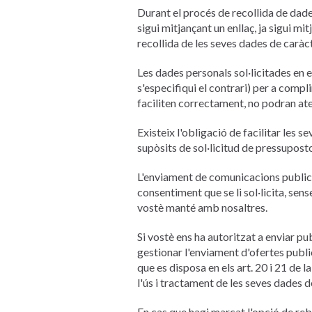
Durant el procés de recollida de dades,
sigui mitjançant un enllaç, ja sigui mi
recollida de les seves dades de caràc
Les dades personals sol·licitades en 
s'especifiqui el contrari) per a compli
faciliten correctament, no podran ate
Existeix l'obligació de facilitar les 
supòsits de sol·licitud de pressuposto
L'enviament de comunicacions publicit
consentiment que se li sol·licita, sen
vostè manté amb nosaltres.
Si vostè ens ha autoritzat a enviar pu
gestionar l'enviament d'ofertes public
que es disposa en els art. 20 i 21 de l
l'ús i tractament de les seves dades d
En cas que hagi marcat l'opció de rebr