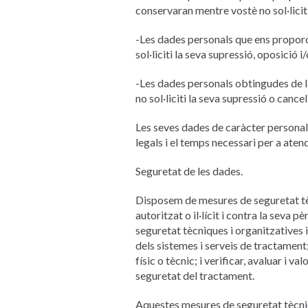
conservaran mentre vostè no sol·liciti
-Les dades personals que ens proporc
sol·liciti la seva supressió, oposició i/
-Les dades personals obtingudes de l
no sol·liciti la seva supressió o cancel
Les seves dades de caràcter personal s
legals i el temps necessari per a ate
Seguretat de les dades.
Disposem de mesures de seguretat tèc
autoritzat o il·lícit i contra la seva 
seguretat tècniques i organitzatives i
dels sistemes i serveis de tractament;
físic o tècnic; i verificar, avaluar i 
seguretat del tractament.
Aquestes mesures de seguretat tècniqu