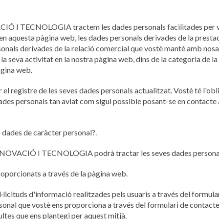
TECNOLOGIA tractem les dades personals facilitades per vos
 en aquesta pàgina web, les dades personals derivades de la presta
rsonals derivades de la relació comercial que vostè manté amb nosa
a seva activitat en la nostra pàgina web, dins de la categoria de la
àgina web.
 el registre de les seves dades personals actualitzat. Vostè té l'o
dades personals tan aviat com sigui possible posant-se en contacte
s dades de caràcter personal?.
VACIÓ I TECNOLOGIA podrà tractar les seves dades personals pe
roporcionats a través de la pàgina web.
ol·licituds d'informació realitzades pels usuaris a través del formul
rsonal que vostè ens proporciona a través del formulari de contacte
ltes que ens plantegi per aquest mitjà.