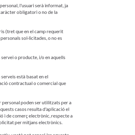
personal, l'usuari serà informat, ja
caràcter obligatori o no de la
is (tret que en el camp requerit
 personals sol·licitades, o no es
 servei o producte, i/o en aquells
serveis està basat en el
elació contractual o comercial que
r personal poden ser utilitzats per a
aquests casos resulta d'aplicació el
ció i de comerç electrònic, respecte a
licitat per mitjans electrònics.
rmatiu, vostè pot cancel·lar aquesta