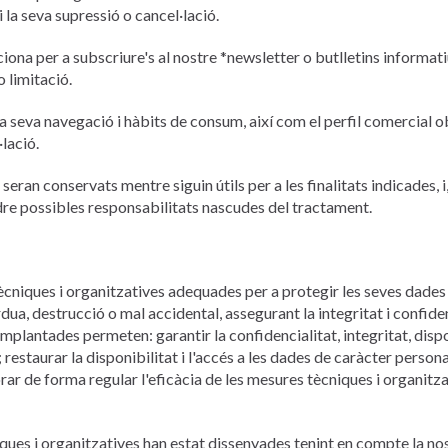
 la seva supressió o cancel·lació.
iona per a subscriure's al nostre *newsletter o butlletins informa
o limitació.
a seva navegació i hàbits de consum, així com el perfil comercial 
·lació.
eran conservats mentre siguin útils per a les finalitats indicades, i,
ndre possibles responsabilitats nascudes del tractament.
niques i organitzatives adequades per a protegir les seves dades
pèrdua, destrucció o mal accidental, assegurant la integritat i confid
mplantades permeten: garantir la confidencialitat, integritat, dispo
 restaurar la disponibilitat i l'accés a les dades de caràcter perso
valorar de forma regular l'eficàcia de les mesures tècniques i organit
es i organitzatives han estat dissenyades tenint en compte la nost