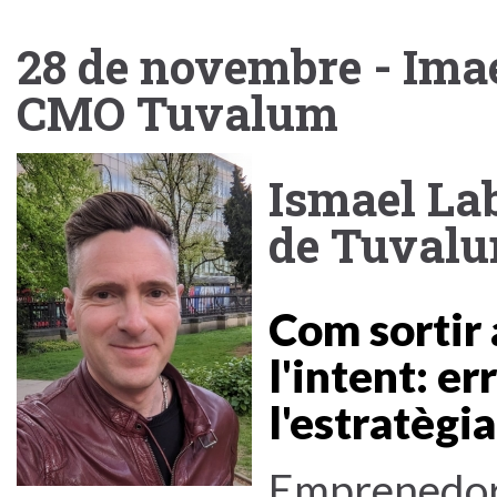
28 de novembre - Imae
CMO Tuvalum
Ismael La
de Tuval
Com sortir 
l'intent: e
l'estratègi
Emprenedor