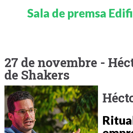
Sala de premsa Edifi
27 de novembre - Héc
de Shakers
Héct
Ritua
empre