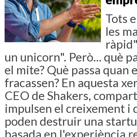
Tots 
les ma
ràpid"
un unicorn". Però... què p
el mite? Què passa quan e
fracassen? En aquesta xe
CEO de Shakers, comparti
impulsen el creixement i 
poden destruir una start
basada en l'experiència r