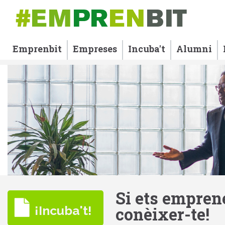
Emprenbit
Empreses
Incuba't
Alumni
Si ets empren
¡Incuba't!
conèixer-te!